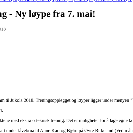
ng - Ny løype fra 7. mai!
018
fram til Jukola 2018. Treningsopplegget og løyper ligger under menyen
d.
øktene med ekstra o-teknisk trening. Det er muligheter for å lage egne ko
rt under låvebrua til Anne Kari og Bjørn på Øvre Birkeland (Ved målring