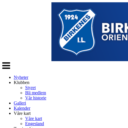
Veksle
navigasjon
Nyheter
Klubben
Styret
Bli medlem
Vår historie
Galleri
Kalender
Våre kart
Våre kart
Engesland