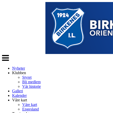
Veksle
navigasjon
Nyheter
Klubben
Styret
Bli medlem
Vår historie
Galleri
Kalender
Våre kart
Våre kart
Engesland