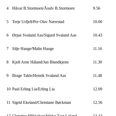
4
Håvar B.Stormoen/Åsulv B.Stormoen
9.56
5
Terje Urfjell/Per Olav Nærestad
10.00
6
Ørjan Svaland Aas/Sigurd Svaland Aas
10.43
7
Silje Hauge/Malin Hauge
11.16
8
Kjell Arne Håland/Jan Blandkjenn
11.30
9
Brage Takle/Henrik Svaland Aas
11.48
10
Paul Erling Lia/Erling Lia
12.09
11
Sigrid Ekeland/Christiane Bøckman
12.56
12
Christine Mikkelsen/Widar Taxt Løland
13.42