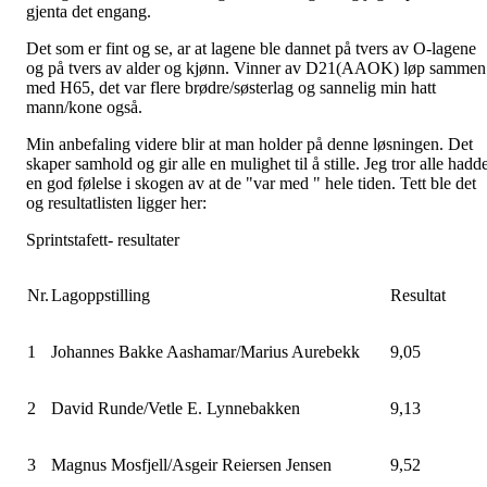
gjenta det engang.
Det som er fint og se, ar at lagene ble dannet på tvers av O-lagene
og på tvers av alder og kjønn. Vinner av D21(AAOK) løp sammen
med H65, det var flere brødre/søsterlag og sannelig min hatt
mann/kone også.
Min anbefaling videre blir at man holder på denne løsningen. Det
skaper samhold og gir alle en mulighet til å stille. Jeg tror alle hadd
en god følelse i skogen av at de "var med " hele tiden. Tett ble det
og resultatlisten ligger her:
Sprintstafett- resultater
Nr.
Lagoppstilling
Resultat
1
Johannes Bakke Aashamar/Marius Aurebekk
9,05
2
David Runde/Vetle E. Lynnebakken
9,13
3
Magnus Mosfjell/Asgeir Reiersen Jensen
9,52