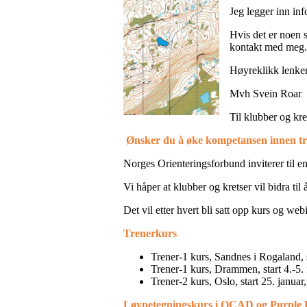
Jeg legger inn in
Hvis det er noen s
kontakt med meg.
Høyreklikk lenke
Mvh Svein Roar
Til klubber og kre
Ønsker du å øke kompetansen innen tre
Norges Orienteringsforbund inviterer til 
Vi håper at klubber og kretser vil bidra t
Det vil etter hvert bli satt opp kurs og we
Trenerkurs
Trener-1 kurs, Sandnes i Rogaland, s
Trener-1 kurs, Drammen, start 4.-5. 
Trener-2 kurs, Oslo, start 25. januar
Løypetegningskurs i OCAD og Purple P