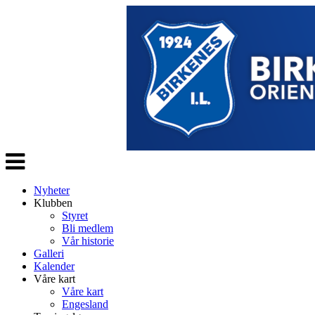
Veksle
navigasjon
Nyheter
Klubben
Styret
Bli medlem
Vår historie
Galleri
Kalender
Våre kart
Våre kart
Engesland