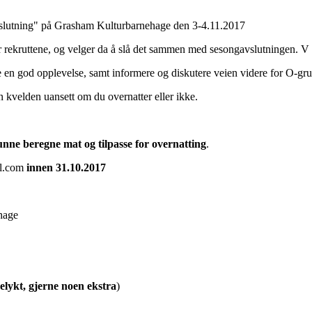
avslutning" på Grasham Kulturbarnehage den 3-4.11.2017
 for rekruttene, og velger da å slå det sammen med sesongavslutningen. V
e en god opplevelse, samt informere og diskutere veien videre for O-gru
den kvelden uansett om du overnatter eller ikke.
nne beregne mat og tilpasse for overnatting
.
il.com
innen 31.10.2017
hage
lykt, gjerne noen ekstra
)