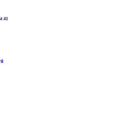
st 41
il