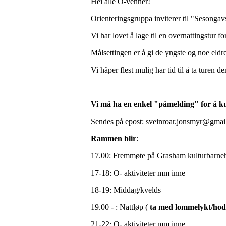
Hei alle O-venner!
Orienteringsgruppa inviterer til "Sesong
Vi har lovet å lage til en overnattingstur
Målsettingen er å gi de yngste og noe eldr
Vi håper flest mulig har tid til å ta turen 
Vi må ha en enkel "påmelding" for å ku
Sendes på epost: sveinroar.jonsmyr@gma
Rammen blir
:
17.00: Fremmøte på Grasham kulturbarne
17-18: O- aktiviteter mm inne
18-19: Middag/kvelds
19.00 - : Nattløp (
ta med lommelykt/hode
21-22: O- aktiviteter mm inne