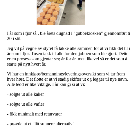
I år som i fjor så , ble årets dugnad i "gubbekiosken" gjennomført ti
20 i stil.
Jeg vil på vegne av styret få takke alle sammen for at vi fikk det til i
år som i fjor. Tusen takk til alle for den jobben som ble gjort. Dette
er en prosess som gjentar seg år for år, men likevel så er det som å
starte på nytt hvert år.
Vi har en innkjøps/bemannings/leveringsoversikt som vi tar frem
hver høst. Det flotte er at vi stadig skifter ut og legger til nye navn.
Alle ledd er like viktige. I år kan gi si at vi:
- solgte ut alle kaker
- solgte ut alle vafler
- fikk minimalt med returvarer
- prøvde ut et "litt sunnere alternativ"