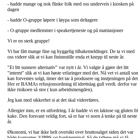
- hadde mange og nok flinke folk med oss underveis i kiosken på
dagen
- hadde O-gruppe løpere i løypa som deltagere
- O-gruppe medlemmer i speakertjeneste og på matstasjoner
Vi er en sterk gruppe!
Vi har fått mange fine og hyggelig tilbakemeldinger. De ta vi med
oss videre slik at vi kan fininnstille enda et knepp til neste år.
"Et litt sunnere alternativ" var nytt i år. Vi valgte å gjøre det litt
"internt" slik at vi kan høste erfaringer med det. Nå vet vi antall so
kan forventes solgt, timer det tar å produsere og inntjeningen på det
Her er BAMAs refusjonsordning til idrettslag gull verdt. derfor var
ikke risikoen så stor ( kun arbeidsmengden).
Jeg kan med sikkerhet si at det skal videreføres.
Allergier mm, er en utfordring. I år hadde vi en laktose og gluten fr
kake. Den forsvant veldig fort, så er har vi noen å tenke på til neste
år.
Økonomi, vi har ikke helt oversikt over bruttosalget siden det var
både kontanter, VIPPS og bankterminal. Så de tallene må vi få