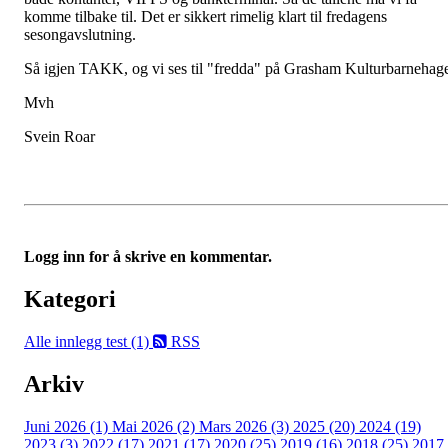
komme tilbake til. Det er sikkert rimelig klart til fredagens
sesongavslutning.
Så igjen TAKK, og vi ses til "fredda" på Grasham Kulturbarnehag
Mvh
Svein Roar
Logg inn for å skrive en kommentar.
Kategori
Alle innlegg
test (1)
RSS
Arkiv
Juni 2026 (1)
Mai 2026 (2)
Mars 2026 (3)
2025 (20)
2024 (19)
2023 (3)
2022 (17)
2021 (17)
2020 (25)
2019 (16)
2018 (25)
2017