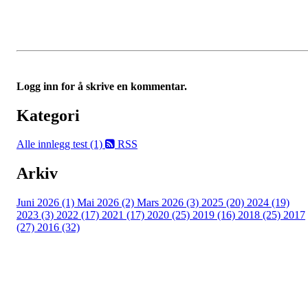
Logg inn for å skrive en kommentar.
Kategori
Alle innlegg
test (1)
RSS
Arkiv
Juni 2026 (1)
Mai 2026 (2)
Mars 2026 (3)
2025 (20)
2024 (19)
2023 (3)
2022 (17)
2021 (17)
2020 (25)
2019 (16)
2018 (25)
2017
(27)
2016 (32)