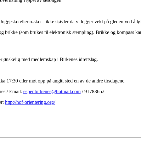
overnatting i løpet av sesongen.
t. Joggesko eller o-sko – ikke støvler da vi legger vekt på gleden ved å l
g brikke (som brukes til elektronisk stempling). Brikke og kompass kan 
 er ønskelig med medlemskap i Birkenes idrettslag.
kka 17:30 eller møt opp på angitt sted en av de andre tirsdagene.
nes / Email:
espenbirkenes@hotmail.com
/ 91783652
er:
http://nof-orientering.org/