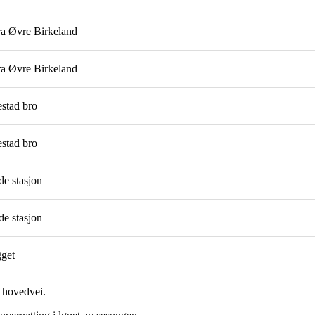
ra Øvre Birkeland
ra Øvre Birkeland
estad bro
estad bro
de stasjon
de stasjon
gget
e hovedvei.