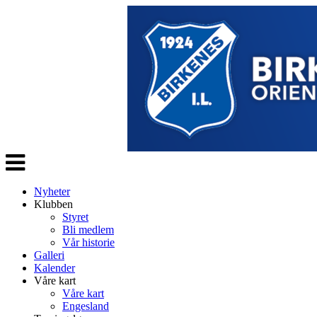
Veksle
navigasjon
Nyheter
Klubben
Styret
Bli medlem
Vår historie
Galleri
Kalender
Våre kart
Våre kart
Engesland