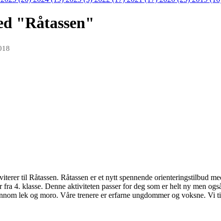
ed "Råtassen"
018
viterer til Råtassen. Råtassen er et nytt spennende orienteringstilbud me
r fra 4. klasse. Denne aktiviteten passer for deg som er helt ny men og
nnom lek og moro. Våre trenere er erfarne ungdommer og voksne. Vi tilb