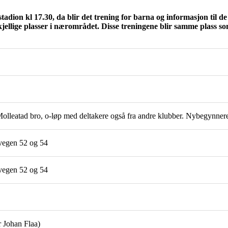
stadion kl 17.30, da blir det trening for barna og informasjon til de
skjellige plasser i nærområdet. Disse treningene blir samme plass s
olleatad bro, o-løp med deltakere også fra andre klubber. Nybegynnere 
vegen 52 og 54
vegen 52 og 54
 Johan Flaa)