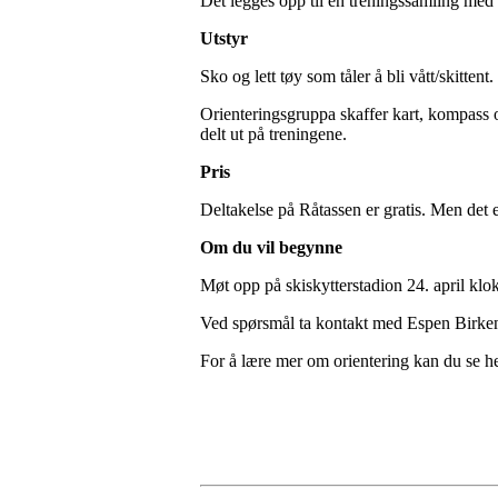
Det legges opp til en treningssamling med 
Utstyr
Sko og lett tøy som tåler å bli vått/skitten
Orienteringsgruppa skaffer kart, kompass o
delt ut på treningene.
Pris
Deltakelse på Råtassen er gratis. Men det
Om du vil begynne
Møt opp på skiskytterstadion 24. april klo
Ved spørsmål ta kontakt med Espen Birke
For å lære mer om orientering kan du se h