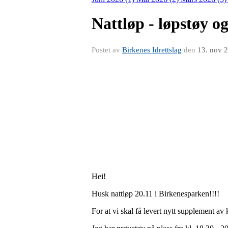
Nattløp - løpstøy o
Postet av
Birkenes Idrettslag
den
13. nov 
Hei!
Husk nattløp 20.11 i Birkenesparken!!!!
For at vi skal få levert nytt supplement a