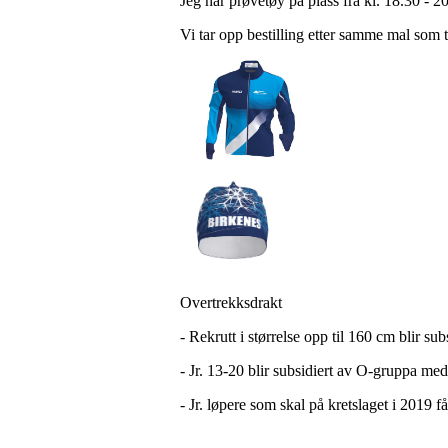
Jeg har prøvetøy på plass fra kl. 18.30 - 2
Vi tar opp bestilling etter samme mal som ti
Overtrekksdrakt
- Rekrutt i størrelse opp til 160 cm blir su
- Jr. 13-20 blir subsidiert av O-gruppa med
- Jr. løpere som skal på kretslaget i 2019 får