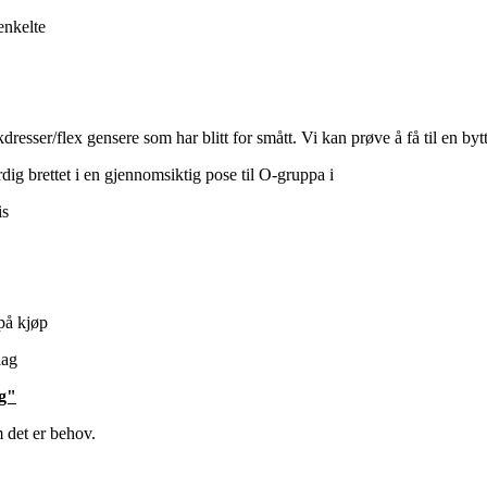
enkelte
dresser/flex gensere som har blitt for smått. Vi kan prøve å få til en by
dig brettet i en gjennomsiktig pose til O-gruppa i
is
 på kjøp
lag
ng"
 det er behov.