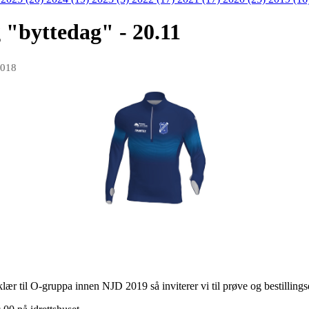
g "byttedag" - 20.11
2018
v klær til O-gruppa innen NJD 2019 så inviterer vi til prøve og bestilli