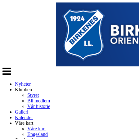
Veksle
navigasjon
Nyheter
Klubben
Styret
Bli medlem
Vår historie
Galleri
Kalender
Våre kart
Våre kart
Engesland