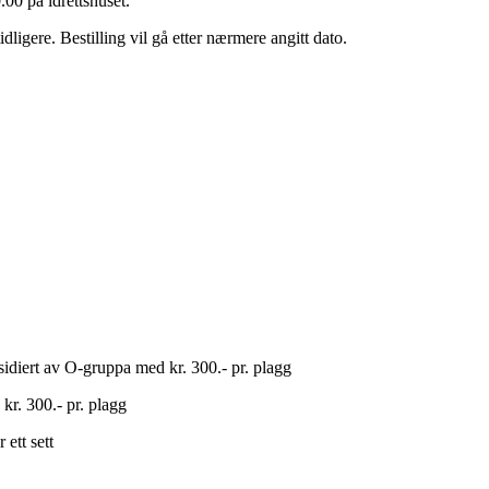
0.00 på idrettshuset.
dligere. Bestilling vil gå etter nærmere angitt dato.
bsidiert av O-gruppa med kr. 300.- pr. plagg
 kr. 300.- pr. plagg
 ett sett