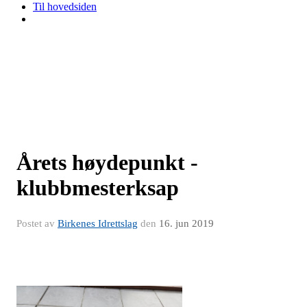
Til hovedsiden
Årets høydepunkt -
klubbmesterksap
Postet av
Birkenes Idrettslag
den
16. jun 2019