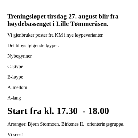
T
reningsløpet tirsdag 27. august
blir fra
høydebassenget i Lille Tømmeråsen
.
Vi gjenbruker poster fra KM i nye løypevarianter.
Det tilbys følgende løyper:
Nybegynner
C-løype
B-løype
A-mellom
A-lang
Start fra kl. 17.30 - 18.00
Arrangør: Bjørn Stormoen, Birkenes IL, orienteringsgruppa.
Vi sees!