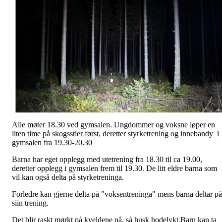
Alle møter 18.30 ved gymsalen. Ungdommer og voksne løper en
liten time på skogsstier først, deretter styrketrening og innebandy i
gymsalen fra 19.30-20.30
Barna har eget opplegg med utetrening fra 18.30 til ca 19.00,
deretter opplegg i gymsalen frem til 19.30. De litt eldre barna som
vil kan også delta på styrketreninga.
Forledre kan gjerne delta på "voksentreninga" mens barna deltar på
siin trening.
Det blir raskt mørkt på kveldene nå, så husk hodelykt.Barn kan ta