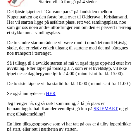
Starten vil i å foregå på 4 steder.
Det første løpet er i "Gravane park" på landsiden mellom
Nupenparken og den første brua over til Odderøya i Kristiansand.
Her vil starten ligge på asfaltert plass, rett ved samlingsplass, noe
som gir oss noen andre utfordringer enn om den er plassert i terren
et stykke unna samlingsplass.
De tre andre startområdene vil være rundt i området rundt Høvåg
skole, det er relativ enkelt tilgang til startene med det må påregnes
noe transport i terrenget.
Så i tillegg til å avvikle starten så må vi også rigge opp/ned etter hv
avvikling. Etter løpet på torsdag 3.7, som er et kveldsløp, vil ikke
løpet neste dag begynne før kl.14.00 ( minuttstart fra kl. 15.00).
De to siste løpene vil ha startid fra kl. 10.00 ( minuttstart fra 11.00 )
Se også innbydelsen
HER
Jeg trenger nå, og så raskt som mulig, å få på plass en
bemanningskabal. Kan der vennligst gå inn på
SKJEMAET
og gi
meg tilbakemelding?
En liten tilleggsoppgave som vi har tatt på oss er å tilby løperdrikke
på start, eller rett i nærheten av starten.