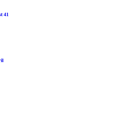
st 41
il