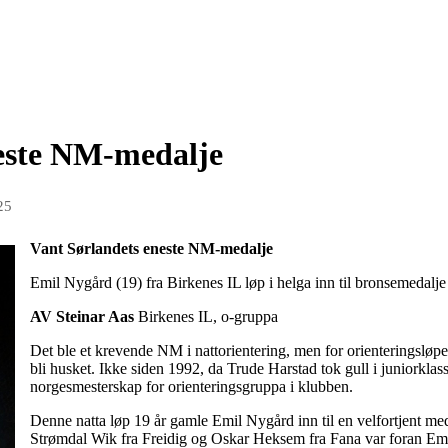
este NM-medalje
25
Vant Sørlandets eneste NM-medalje
Emil Nygård (19) fra Birkenes IL løp i helga inn til bronsemedalje
AV Steinar Aas
Birkenes IL, o-gruppa
Det ble et krevende NM i nattorientering, men for orienteringsløper
bli husket. Ikke siden 1992, da Trude Harstad tok gull i juniorklassen
norgesmesterskap for orienteringsgruppa i klubben.
Denne natta løp 19 år gamle Emil Nygård inn til en velfortjent meda
Strømdal Wik fra Freidig og Oskar Heksem fra Fana var foran Emil på 