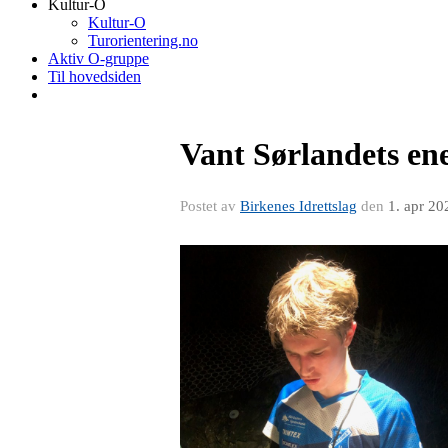
Kultur-O
Kultur-O
Turorientering.no
Aktiv O-gruppe
Til hovedsiden
Vant Sørlandets en
Postet av
Birkenes Idrettslag
den
1. apr 20