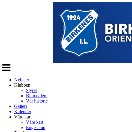
Veksle
navigasjon
Nyheter
Klubben
Styret
Bli medlem
Vår historie
Galleri
Kalender
Våre kart
Våre kart
Engesland