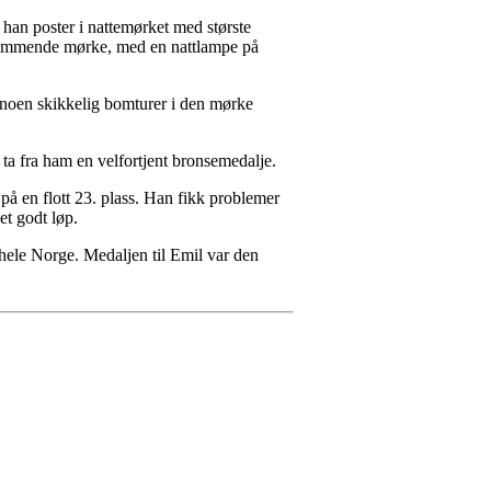
t han poster i nattemørket med største
 stummende mørke, med en nattlampe på
å noen skikkelig bomturer i den mørke
 ta fra ham en velfortjent bronsemedalje.
på en flott 23. plass. Han fikk problemer
et godt løp.
 hele Norge. Medaljen til Emil var den