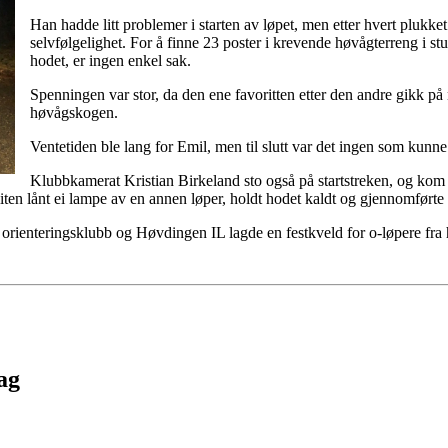
Han hadde litt problemer i starten av løpet, men etter hvert plukke
selvfølgelighet. For å finne 23 poster i krevende høvågterreng i
hodet, er ingen enkel sak.
Spenningen var stor, da den ene favoritten etter den andre gikk p
høvågskogen.
Ventetiden ble lang for Emil, men til slutt var det ingen som kunne
Klubbkamerat Kristian Birkeland sto også på startstreken, og kom 
e liten lånt ei lampe av en annen løper, holdt hodet kaldt og gjennomførte 
 orienteringsklubb og Høvdingen IL lagde en festkveld for o-løpere fra
lag