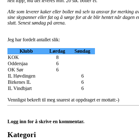
helt topp, må det leveres min. 20 stk. boller el.
Alle som leverer kaker eller boller må selv ta ansvar for merking a
sine skypanner eller fat og å sørge for at de blir hentet når dagen e
slutt. Senest søndag på arena.
Jeg har fordelt antallet slik:
Klubb
Lørdag
Søndag
KOK
8
Oddersjaa
6
OK Sør
6
IL Høvdingen
6
Birkenes IL
6
IL Vindbjart
6
Vennligst bekreft til meg snarest at oppdraget er mottatt:-)
Logg inn for å skrive en kommentar.
Kategori