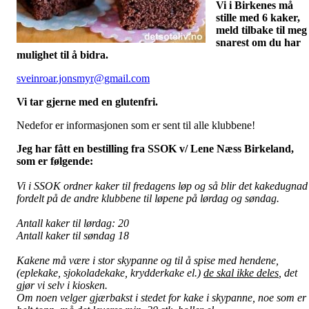
Vi i Birkenes må
stille med 6 kaker,
meld tilbake til meg
snarest om du har
mulighet til å bidra.
sveinroar.jonsmyr@gmail.com
Vi tar gjerne med en glutenfri.
Nedefor er informasjonen som er sent til alle klubbene!
Jeg har fått en bestilling fra SSOK v/ Lene Næss Birkeland,
som er følgende:
Vi i SSOK ordner kaker til fredagens løp og så blir det kakedugnad
fordelt på de andre klubbene til løpene på lørdag og søndag.
Antall kaker til lørdag: 20
Antall kaker til søndag 18
Kakene må være i stor skypanne og til å spise med hendene,
(eplekake, sjokoladekake, krydderkake el.)
de skal ikke deles
, det
gjør vi selv i kiosken.
Om noen velger gjærbakst i stedet for kake i skypanne, noe som er