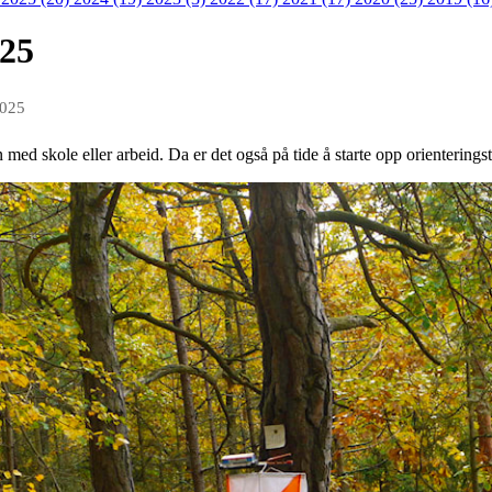
025
2025
 med skole eller arbeid. Da er det også på tide å starte opp orienterings