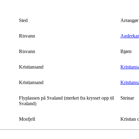
Sted
Arrangør
Risvann
Agderkar
Risvann
Bjørn
Kristiansand
Kristians
Kristiansand
Kristians
Flyplassen på Svaland (merket fra krysset opp til
Steinar
Svaland)
Mosfjell
Kristian