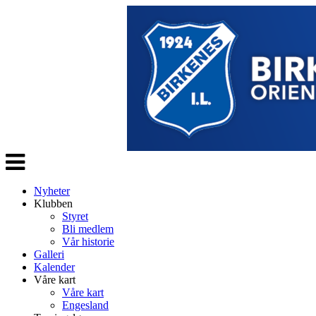
Veksle
navigasjon
Nyheter
Klubben
Styret
Bli medlem
Vår historie
Galleri
Kalender
Våre kart
Våre kart
Engesland