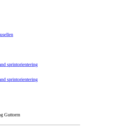
usellen
and sprintorientering
and sprintorientering
 og Guttorm