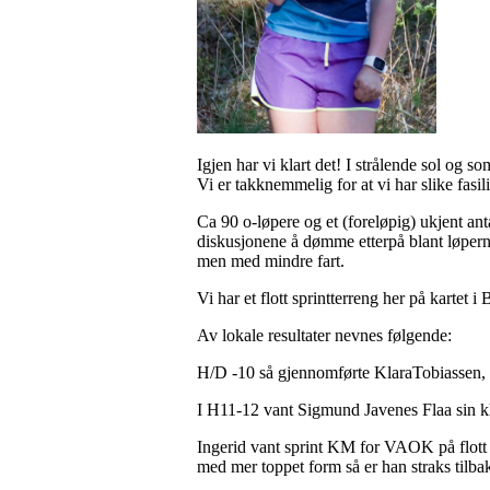
Igjen har vi klart det! I strålende sol og 
Vi er takknemmelig for at vi har slike fasili
Ca 90 o-løpere og et (foreløpig) ukjent ant
diskusjonene å dømme etterpå blant løperne 
men med mindre fart.
Vi har et flott sprintterreng her på kartet i
Av lokale resultater nevnes følgende:
H/D -10 så gjennomførte KlaraTobiassen, La
I H11-12 vant Sigmund Javenes Flaa sin kla
Ingerid vant sprint KM for VAOK på flott v
med mer toppet form så er han straks tilba