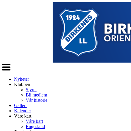
Veksle
navigasjon
Nyheter
Klubben
Styret
Bli medlem
Vår historie
Galleri
Kalender
Våre kart
Våre kart
Engesland