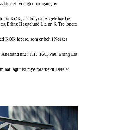
lass ble det. Ved gjennomgang av
 fra KOK, det betyr at Asgeir har lagt
 og Erling Heggelund Lia nr. 6. Tre løpere
ad KOK løpere, som er helt i Norges
d Ånesland nr2 i H13-16C, Paul Erling Lia
som har lagt ned mye forarbeid! Dere er