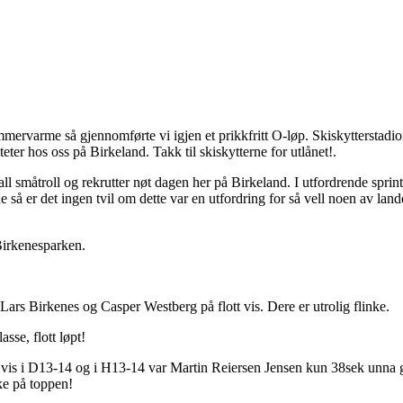
sommervarme så gjennomførte vi igjen et prikkfritt O-løp. Skiskytterstad
teter hos oss på Birkeland. Takk til skiskytterne for utlånet!.
all småtroll og rekrutter nøt dagen her på Birkeland. I utfordrende sprin
så er det ingen tvil om dette var en utfordring for så vell noen av lande
 Birkenesparken.
rs Birkenes og Casper Westberg på flott vis. Dere er utrolig flinke.
sse, flott løpt!
is i D13-14 og i H13-14 var Martin Reiersen Jensen kun 38sek unna gull
ke på toppen!