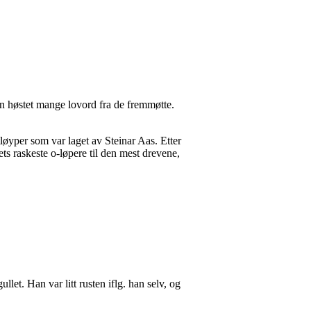
ion høstet mange lovord fra de fremmøtte.
tløyper som var laget av Steinar Aas. Etter
ts raskeste o-løpere til den mest drevene,
et. Han var litt rusten iflg. han selv, og