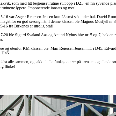
akvik, som med litt begrenset rutine stilt opp i D21- en fin syvende p
et rutinerte løpere. Imponerende innsats og mot!
5-16 var Asgeir Reiersen Jensen kun 28 små sekunder bak David Runde
nlaget for en god sesong i år. I denne klassen ble Magnus Mosfjell nr 3
5-16 fra Birkenes er utrolig bra!!!
7-20 ble Sigurd Svaland Aas og Anund Nyhus hhv nr. 5 og 7, bak en r
en.
re og utenfor KM klassen ble, Mari Reiersen Jensen nr1 i D45, Edvar
i H45.
blåst alle sammen, og takk til alle funksjonærer på arenaen og alle de 
lig flinke!