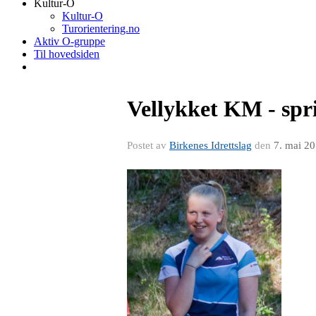
Kultur-O
Kultur-O
Turorientering.no
Aktiv O-gruppe
Til hovedsiden
Vellykket KM - spr
Postet av
Birkenes Idrettslag
den
7. mai 2