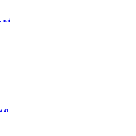
. mai
st 41