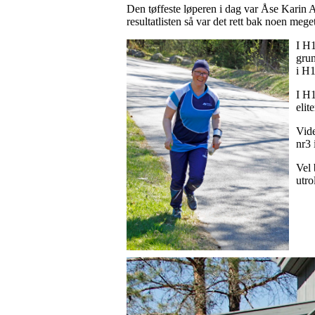
Den tøffeste løperen i dag var Åse Karin A
resultatlisten så var det rett bak noen meg
I H1
grun
i H1
I H1
elit
Vide
nr3 
Vel 
utro