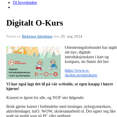
Til hovedsiden
Digitalt O-Kurs
Postet av
Birkenes Idrettslag
den
20. aug 2024
Orienteringsforbundet har utgitt
sitt nye, digitale
introduksjonskurs i kart og
kompass, du finner det her:
https://www.o-
skolen.no/introkurs/
Vi har også lagt det til på vår webside, se egen knapp i høyre
hjørne!
Kursert er åpent for alle, og NOF sier følgende:
Bruk gjerne kurset i forbindelse med treninger, nybegynnerkurs,
aktivitetsdager, turO. WOW, skolesamarbeid ol. Det egner seg like
godt på mobil som på PC eller nettbrett.