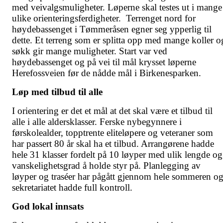
med veivalgsmuligheter. Løperne skal testes ut i mange
ulike orienteringsferdigheter. Terrenget nord for
høydebassenget i Tømmeråsen egner seg ypperlig til
dette. Et terreng som er splitta opp med mange koller o
søkk gir mange muligheter. Start var ved
høydebassenget og på vei til mål krysset løperne
Herefossveien før de nådde mål i Birkenesparken.
Løp med tilbud til alle
I orientering er det et mål at det skal være et tilbud til
alle i alle aldersklasser. Ferske nybegynnere i
førskolealder, topptrente eliteløpere og veteraner som
har passert 80 år skal ha et tilbud. Arrangørene hadde
hele 31 klasser fordelt på 10 løyper med ulik lengde og
vanskelighetsgrad å holde styr på. Planlegging av
løyper og traséer har pågått gjennom hele sommeren o
sekretariatet hadde full kontroll.
God lokal innsats