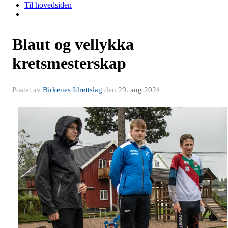
Til hovedsiden
Blaut og vellykka
kretsmesterskap
Postet av
Birkenes Idrettslag
den
29. aug 2024