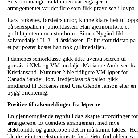
Selv om mange fra klubben var engasjert i
arrangementet var det flere som fikk prøve seg i løypa
Lars Birkenes, førsteårsjunior, kunne klatre helt til topp
på seierspallen i juniorklassen. Han gjennomførte et
godt løp uten noen stor bom. Simen Nygård fikk
sølvmedalje i H13-14-årsklassen. Et litt stort tidstap på
et par poster kostet han nok gullmedaljen.
I damenes seniorklasse gikk ikke uventa seieren til
grossist i NM- og VM medaljer Marianne Andersen fra
Kristiansand. Nummer 2 ble tidligere VM-løper for
Canada Sandy Hott. Tredjeplass på pallen gikk
imidlertid til Birkenes med Una Glende Janson etter en
trygg orientering.
Positive tilbakemeldinger fra løperne
En gjennomgående regnfull dag skapte utfordringer for
arrangørene. Et utendørs arrangement med mye
elektronikk og garderobe i det fri må kunne takles. He
ble det gjort en ekstra innsats for å gjøre forholdene så