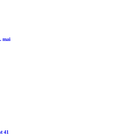
. mai
st 41