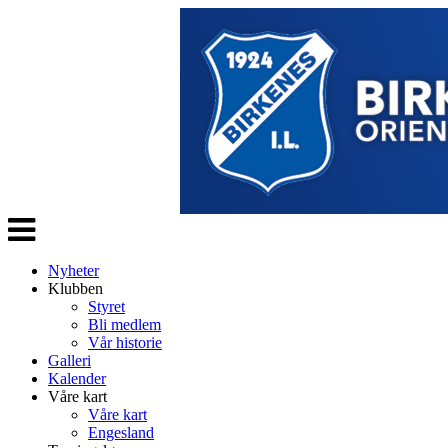
Veksle
navigasjon
Nyheter
Klubben
Styret
Bli medlem
Vår historie
Galleri
Kalender
Våre kart
Våre kart
Engesland