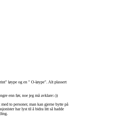
int" løype og en " O-løype". Alt plassert
lengre enn før, noe jeg må avklare:-))
int med to personer, man kan gjerne bytte på
onister har lyst til å bidra litt så hadde
ding.